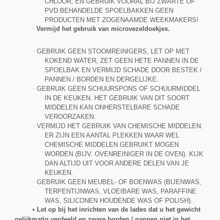
CHLOOR, EN GEBRUIK VOORAL BIJ ZWARTE OF
PVD BEHANDELDE SPOELBAKKEN GEEN
PRODUCTEN MET ZOGENAAMDE WEEKMAKERS!
·
Vermijd het gebruik van microvezeldoekjes.
·
GEBRUIK GEEN STOOMREINIGERS, LET OP MET
KOKEND WATER, ZET GEEN HETE PANNEN IN DE
SPOELBAK EN VERMIJD SCHADE DOOR BESTEK /
PANNEN / BORDEN EN DERGELIJKE.
·
GEBRUIK GEEN SCHUURSPONS OF SCHUURMIDDEL
IN DE KEUKEN. HET GEBRUIK VAN DIT SOORT
MIDDELEN KAN ONHERSTELBARE SCHADE
VEROORZAKEN.
·
VERMIJD HET GEBRUIK VAN CHEMISCHE MIDDELEN.
ER ZIJN EEN AANTAL PLEKKEN WAAR WEL
CHEMISCHE MIDDELEN GEBRUIKT MOGEN
WORDEN (BIJV. OVENREINIGER IN DE OVEN). KIJK
DAN ALTIJD UIT VOOR ANDERE DELEN VAN JE
KEUKEN.
·
GEBRUIK GEEN MEUBEL- OF BOENWAS (BIJENWAS,
TERPENTIJNWAS, VLOEIBARE WAS, PARAFFINE
WAS, SILICONEN HOUDENDE WAS OF POLISH).
•
Let op bij het inrichten van de lades dat u het gewicht
gelijkmatig verdeeld en zware borden / pannen niet in het