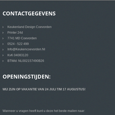
CONTACTGEGEVENS
Keukenland Design Coevorden
Printer 24d
7741 MD Coevorden
0524 - 522 499
Info@keukencoevorden.nl
KvK 04083120
BTWid: NL002157490B26
OPENINGSTIJDEN:
WIJ ZIJN OP VAKANTIE VAN 24 JULI T/M 17 AUGUSTUS!
Wanneer u vragen heeft kunt u deze het beste mailen naar: