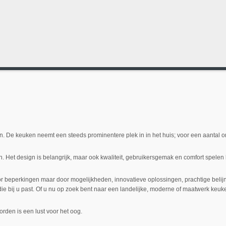
n. De keuken neemt een steeds prominentere plek in in het huis; voor een aantal on
. Het design is belangrijk, maar ook kwaliteit, gebruikersgemak en comfort spelen h
or beperkingen maar door mogelijkheden, innovatieve oplossingen, prachtige bel
ie bij u past. Of u nu op zoek bent naar een landelijke, moderne of maatwerk keuke
den is een lust voor het oog.