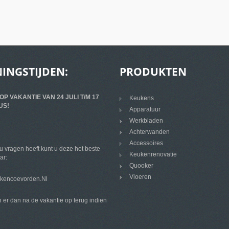
INGSTIJDEN:
PRODUKTEN
 OP VAKANTIE VAN 24 JULI T/M 17
Keukens
US!
Apparatuur
Werkbladen
Achterwanden
Accessoires
 vragen heeft kunt u deze het beste
Keukenrenovatie
ar:
Quooker
Vloeren
kencoevorden.nl
 er dan na de vakantie op terug indien