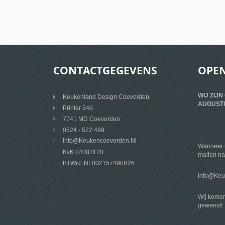
CONTACTGEGEVENS
OPEN
WIJ ZIJN
Keukenland Design Coevorden
AUGUST
Printer 24d
7741 MD Coevorden
0524 - 522 499
Info@keukencoevorden.nl
Wanneer u
KvK 04083120
mailen na
BTWid: NL002157490B26
Info@keu
Wij komen
gewenst!