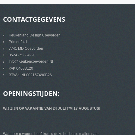
CONTACTGEGEVENS
Keukenland Design Coevorden
Printer 24d
7741 MD Coevorden
0524 - 522 499
Info@keukencoevorden.nl
KvK 04083120
BTWid: NL002157490B26
OPENINGSTIJDEN:
WIJ ZIJN OP VAKANTIE VAN 24 JULI T/M 17 AUGUSTUS!
Wanneer u vragen heeft kunt u deze het beste mailen naar: