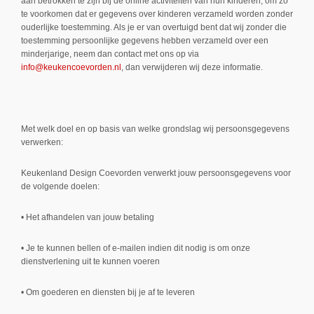
aan betrokken te zijn bij de online activiteiten van hun kinderen, om zo
te voorkomen dat er gegevens over kinderen verzameld worden zonder
ouderlijke toestemming. Als je er van overtuigd bent dat wij zonder die
toestemming persoonlijke gegevens hebben verzameld over een
minderjarige, neem dan contact met ons op via
info@keukencoevorden.nl
, dan verwijderen wij deze informatie.
Met welk doel en op basis van welke grondslag wij persoonsgegevens
verwerken:
Keukenland Design Coevorden verwerkt jouw persoonsgegevens voor
de volgende doelen:
• Het afhandelen van jouw betaling
• Je te kunnen bellen of e-mailen indien dit nodig is om onze
dienstverlening uit te kunnen voeren
• Om goederen en diensten bij je af te leveren